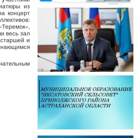
ниатюры из
на концерт
ективов:
«Теремок»,
и весь зал
 старшей и
минающимся
чательным