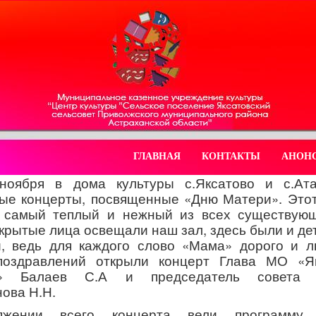
ГЛАВНАЯ
КОНТАКТЫ
АНОН
ноября в дома культуры с.Яксатово и с.Ат
ые концерты, посвященные «Дню Матери». Этот
, самый теплый и нежный из всех существующ
ткрытые лица освещали наш зал, здесь были и дет
, ведь для каждого слово «Мама» дорого и 
поздравлений открыли концерт Глава МО «Як
т» Балаев С.А и председатель совета 
ова Н.Н.
жении всего концерта вели программу 