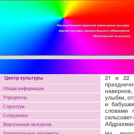
21 и 22 
Центр культуры
праздничн
Общая информация
наверное
улыбки, о
Учредитель
и бабушки
Структура
словами 
Сотрудники
сельсове
Абдрахман
Виртуальная экскурсия
На протя
Учредительные документы